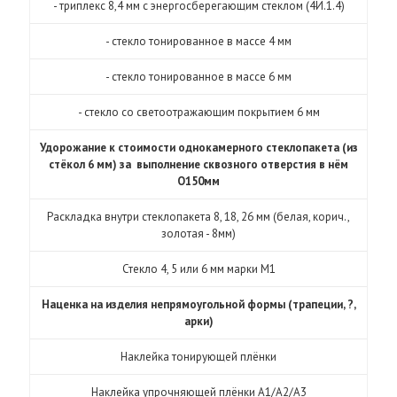
- триплекс 8,4 мм с энергосберегающим стеклом (4И.1.4)
- стекло тонированное в массе 4 мм
- стекло тонированное в массе 6 мм
- стекло со светоотражающим покрытием 6 мм
Удорожание к стоимости однокамерного стеклопакета (из
стёкол 6 мм) за выполнение сквозного отверстия в нём
O150мм
Раскладка внутри стеклопакета 8, 18, 26 мм (белая, корич.,
золотая - 8мм)
Стекло 4, 5 или 6 мм марки М1
Наценка на изделия непрямоугольной формы (трапеции, ?,
арки)
Наклейка тонирующей плёнки
Наклейка упрочняющей плёнки А1/А2/А3